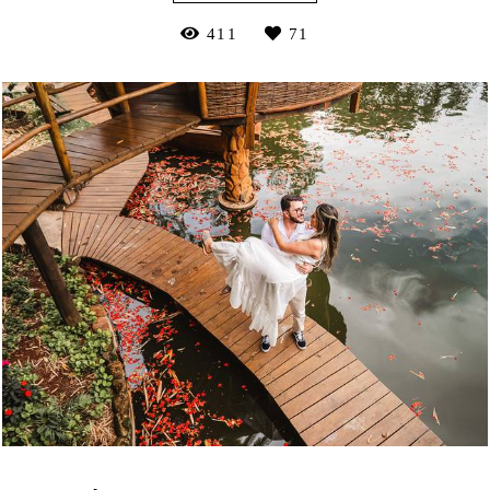
411
71