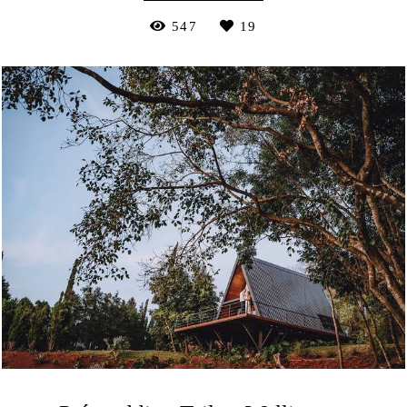
547
19