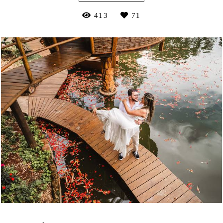
413
71