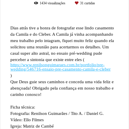
1434
visualizações
31
curtidas
Dias atrás tive a honra de fotografar esse lindo casamento
da Camila e do Cleber. A Camila já vinha acompanhando
meu trabalho pelo intagram, fiquei muito feliz quando ela
solicitou uma reunião para acertarmos os detalhes. Um
casal super alto astral, no ensaio pré-wedding pude
perceber a sintonia que existe entre eles (
https://www.renilsonguimaraes.com.br/portfolio/pre-
wedding/546716-ensaio-pre-casamento-camila-e-cleber
)
Que Deus guie seus caminhos e conceda uma vida feliz e
abençoada! Obrigado pela confiança em nosso trabalho e
carinho conosco!
Ficha técnica:
Fotografia: Renilson Guimarães / Tito A. / Daniel G.
Vídeo: Ello Filmes
Igreja: Matriz de Cambé